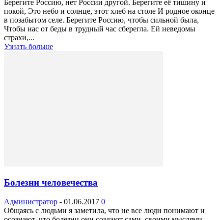
Берегите Россию, нет России другой. Берегите её тишину и
покой, Это небо и солнце, этот хлеб на столе И родное оконце
в позабытом селе. Берегите Россию, чтобы сильной была,
Чтобы нас от беды в трудный час сберегла. Ей неведомы
страхи,...
Узнать больше
Болезни человечества
Администратор
-
01.06.2017
0
Общаясь с людьми я заметила, что не все люди понимают и
осознают, что болезни они создают сами, своими мыслями.