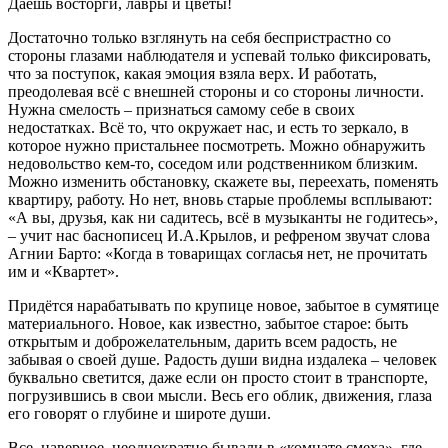
Даёшь восторги, лавры и цветы!
Достаточно только взглянуть на себя беспристрастно со
стороны глазами наблюдателя и успевай только фиксировать,
что за поступок, какая эмоция взяла верх. И работать,
преодолевая всё с внешней стороны и со стороны личности.
Нужна смелость – признаться самому себе в своих
недостатках. Всё то, что окружает нас, и есть то зеркало, в
которое нужно пристальнее посмотреть. Можно обнаружить
недовольство кем-то, соседом или родственником близким.
Можно изменить обстановку, скажете вы, переехать, поменять
квартиру, работу. Но нет, вновь старые проблемы всплывают:
«А вы, друзья, как ни садитесь, всё в музыканты не годитесь»,
– учит нас баснописец И.А.Крылов, и рефреном звучат слова
Агнии Барто: «Когда в товарищах согласья нет, не прочитать
им и «Квартет».
Придётся нарабатывать по крупице новое, забытое в сумятице
материального. Новое, как известно, забытое старое: быть
открытым и доброжелательным, дарить всем радость, не
забывая о своей душе. Радость души видна издалека – человек
буквально светится, даже если он просто стоит в транспорте,
погрузившись в свои мысли. Весь его облик, движения, глаза
его говорят о глубине и широте души.
Все, наверное, неоднократно бывали в «комнате смеха», где