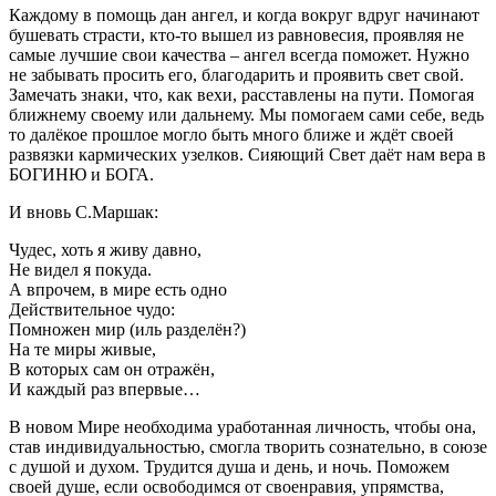
Каждому в помощь дан ангел, и когда вокруг вдруг начинают
бушевать страсти, кто-то вышел из равновесия, проявляя не
самые лучшие свои качества – ангел всегда поможет. Нужно
не забывать просить его, благодарить и проявить свет свой.
Замечать знаки, что, как вехи, расставлены на пути. Помогая
ближнему своему или дальнему. Мы помогаем сами себе, ведь
то далёкое прошлое могло быть много ближе и ждёт своей
развязки кармических узелков. Сияющий Свет даёт нам вера в
БОГИНЮ и БОГА.
И вновь С.Маршак:
Чудес, хоть я живу давно,
Не видел я покуда.
А впрочем, в мире есть одно
Действительное чудо:
Помножен мир (иль разделён?)
На те миры живые,
В которых сам он отражён,
И каждый раз впервые…
В новом Мире необходима уработанная личность, чтобы она,
став индивидуальностью, смогла творить сознательно, в союзе
с душой и духом. Трудится душа и день, и ночь. Поможем
своей душе, если освободимся от своенравия, упрямства,