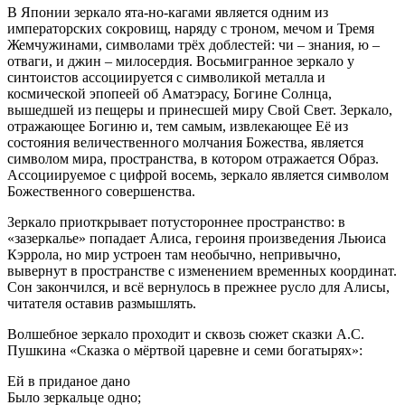
В Японии зеркало ята-но-кагами является одним из
императорских сокровищ, наряду с троном, мечом и Тремя
Жемчужинами, символами трёх доблестей: чи – знания, ю –
отваги, и джин – милосердия. Восьмигранное зеркало у
синтоистов ассоциируется с символикой металла и
космической эпопеей об Аматэрасу, Богине Солнца,
вышедшей из пещеры и принесшей миру Свой Свет. Зеркало,
отражающее Богиню и, тем самым, извлекающее Её из
состояния величественного молчания Божества, является
символом мира, пространства, в котором отражается Образ.
Ассоциируемое с цифрой восемь, зеркало является символом
Божественного совершенства.
Зеркало приоткрывает потустороннее пространство: в
«зазеркалье» попадает Алиса, героиня произведения Льюиса
Кэррола, но мир устроен там необычно, непривычно,
вывернут в пространстве с изменением временных координат.
Сон закончился, и всё вернулось в прежнее русло для Алисы,
читателя оставив размышлять.
Волшебное зеркало проходит и сквозь сюжет сказки А.С.
Пушкина «Сказка о мёртвой царевне и семи богатырях»:
Ей в приданое дано
Было зеркальце одно;