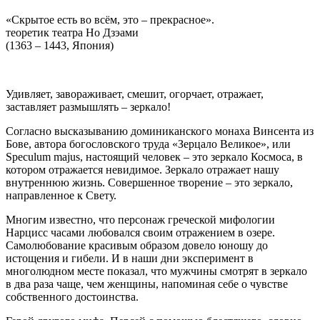
«Скрытое есть во всём, это – прекрасное».
теоретик театра Но Дзэами
(1363 – 1443, Япония)
Удивляет, завораживает, смешит, огорчает, отражает,
заставляет размышлять – зеркало!
Согласно высказыванию доминиканского монаха Винсента из
Бове, автора богословского труда «Зерцало Великое», или
Speculum majus, настоящий человек – это зеркало Космоса, в
котором отражается невидимое. Зеркало отражает нашу
внутреннюю жизнь. Совершенное творение – это зеркало,
направленное к Свету.
Многим известно, что персонаж греческой мифологии
Нарцисс часами любовался своим отражением в озере.
Самолюбование красивым образом довело юношу до
истощения и гибели. И в наши дни эксперимент в
многолюдном месте показал, что мужчины смотрят в зеркало
в два раза чаще, чем женщины, напоминая себе о чувстве
собственного достоинства.