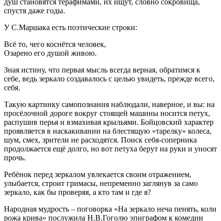
душ становятся терафимами, их ищут, словно сокровища,
спустя даже годы.
У С.Маршака есть поэтические строки:
Всё то, чего коснётся человек,
Озарено его душой живою.
Зная истину, что первая мысль всегда верная, обратимся к
себе, ведь зеркало создавалось с целью увидеть, прежде всего,
себя.
Такую картинку самопознания наблюдали, наверное, и вы: на
просёлочной дороге вокруг стоящей машины носится петух,
распушив перья и взмахивая крыльями. Бойцовский характер
проявляется в наскакивании на блестящую «тарелку» колеса,
шум, смех, зрители не расходятся. Поиск себя-соперника
продолжается ещё долго, но вот петуха берут на руки и уносят
прочь.
Ребёнок перед зеркалом увлекается своим отражением,
улыбается, строит гримасы, непременно заглянув за само
зеркало, как бы проверяя, а кто там и где я?
Народная мудрость – поговорка «На зеркало неча пенять, коли
рожа крива» послужила Н.В.Гоголю эпиграфом к комедии