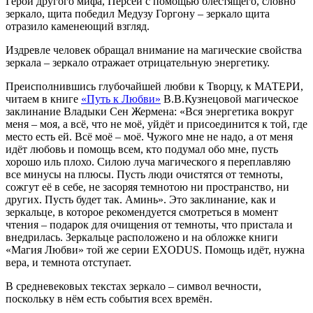
Герой другого мифа, Персей с помощью блестящего, словно
зеркало, щита победил Медузу Горгону – зеркало щита
отразило каменеющий взгляд.
Издревле человек обращал внимание на магические свойства
зеркала – зеркало отражает отрицательную энергетику.
Преисполнившись глубочайшей любви к Творцу, к МАТЕРИ,
читаем в книге
«Путь к Любви»
В.В.Кузнецовой магическое
заклинание Владыки Сен Жермена: «Вся энергетика вокруг
меня – моя, а всё, что не моё, уйдёт и присоединится к той, где
место есть ей. Всё моё – моё. Чужого мне не надо, а от меня
идёт любовь и помощь всем, кто подумал обо мне, пусть
хорошо иль плохо. Силою луча магического я переплавляю
все минусы на плюсы. Пусть люди очистятся от темноты,
сожгут её в себе, не засоряя темнотою ни пространство, ни
других. Пусть будет так. Аминь». Это заклинание, как и
зеркальце, в которое рекомендуется смотреться в момент
чтения – подарок для очищения от темноты, что пристала и
внедрилась. Зеркальце расположено и на обложке книги
«Магия Любви» той же серии EXODUS. Помощь идёт, нужна
вера, и темнота отступает.
В средневековых текстах зеркало – символ вечности,
поскольку в нём есть события всех времён.