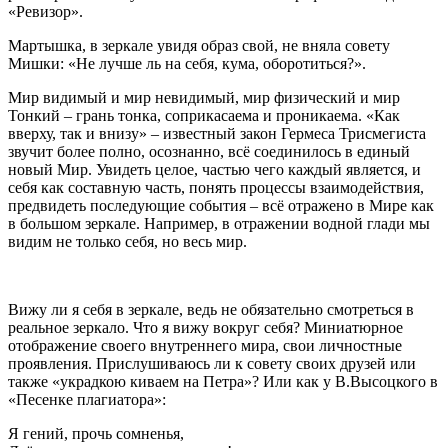
«Ревизор».
Мартышка, в зеркале увидя образ свой, не вняла совету
Мишки: «Не лучше ль на себя, кума, оборотиться?».
Мир видимый и мир невидимый, мир физический и мир
Тонкий – грань тонка, соприкасаема и проникаема. «Как
вверху, так и внизу» – известный закон Гермеса Трисмегиста
звучит более полно, осознанно, всё соединилось в единый
новый Мир. Увидеть целое, частью чего каждый является, и
себя как составную часть, понять процессы взаимодействия,
предвидеть последующие события – всё отражено в Мире как
в большом зеркале. Например, в отражении водной глади мы
видим не только себя, но весь мир.
Вижу ли я себя в зеркале, ведь не обязательно смотреться в
реальное зеркало. Что я вижу вокруг себя? Миниатюрное
отображение своего внутреннего мира, свои личностные
проявления. Прислушиваюсь ли к совету своих друзей или
также «украдкою киваем на Петра»? Или как у В.Высоцкого в
«Песенке плагиатора»:
Я гений, прочь сомненья,