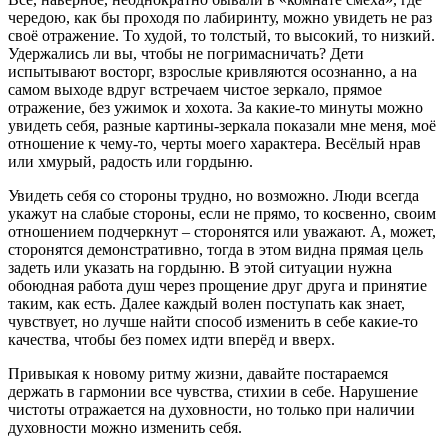
чередою, как бы проходя по лабиринту, можно увидеть не раз
своё отражение. То худой, то толстый, то высокий, то низкий.
Удержались ли вы, чтобы не погримасничать? Дети
испытывают восторг, взрослые кривляются осознанно, а на
самом выходе вдруг встречаем чистое зеркало, прямое
отражение, без ужимок и хохота. За какие-то минуты можно
увидеть себя, разные картины-зеркала показали мне меня, моё
отношение к чему-то, черты моего характера. Весёлый нрав
или хмурый, радость или гордыню.
Увидеть себя со стороны трудно, но возможно. Люди всегда
укажут на слабые стороны, если не прямо, то косвенно, своим
отношением подчеркнут – сторонятся или уважают. А, может,
сторонятся демонстративно, тогда в этом видна прямая цель
задеть или указать на гордыню. В этой ситуации нужна
обоюдная работа душ через прощение друг друга и принятие
таким, как есть. Далее каждый волен поступать как знает,
чувствует, но лучше найти способ изменить в себе какие-то
качества, чтобы без помех идти вперёд и вверх.
Привыкая к новому ритму жизни, давайте постараемся
держать в гармонии все чувства, стихии в себе. Нарушение
чистоты отражается на духовности, но только при наличии
духовности можно изменить себя.