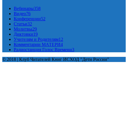
Вебинары
358
Видео
76
Конференции
52
Статьи
32
Молитвы
29
Диктовки
19
Учителям и Родителям
12
Комментарии МАТЕРИ
4
Радиостанция Голос Времени
3
© 2018 | Клуб Читателей Книг ИСХОД "Дети России"