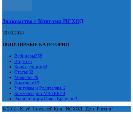
Знакомство с Книгами ИСХОД
30.03.2018
ПОПУЛЯРНЫЕ КАТЕГОРИИ
Вебинары
358
Видео
76
Конференции
52
Статьи
32
Молитвы
29
Диктовки
19
Учителям и Родителям
12
Комментарии МАТЕРИ
4
Радиостанция Голос Времени
3
© 2018 | Клуб Читателей Книг ИСХОД "Дети России"