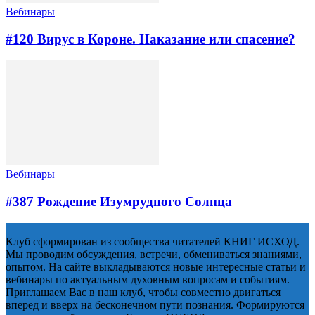
Вебинары
#120 Вирус в Короне. Наказание или спасение?
Вебинары
#387 Рождение Изумрудного Солнца
Клуб сформирован из сообщества читателей КНИГ ИСХОД.
Мы проводим обсуждения, встречи, обмениваться знаниями,
опытом. На сайте выкладываются новые интересные статьи и
вебинары по актуальным духовным вопросам и событиям.
Приглашаем Вас в наш клуб, чтобы совместно двигаться
вперед и вверх на бесконечном пути познания. Формируются