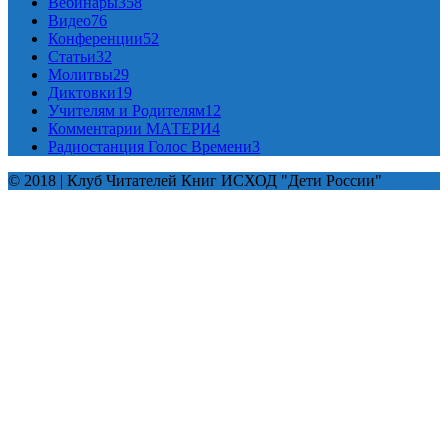
Вебинары
358
Видео
76
Конференции
52
Статьи
32
Молитвы
29
Диктовки
19
Учителям и Родителям
12
Комментарии МАТЕРИ
4
Радиостанция Голос Времени
3
© 2018 | Клуб Читателей Книг ИСХОД "Дети России"