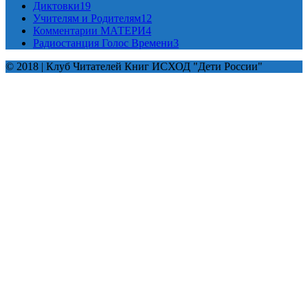
Диктовки
19
Учителям и Родителям
12
Комментарии МАТЕРИ
4
Радиостанция Голос Времени
3
© 2018 | Клуб Читателей Книг ИСХОД "Дети России"