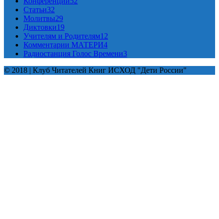
Конференции
52
Статьи
32
Молитвы
29
Диктовки
19
Учителям и Родителям
12
Комментарии МАТЕРИ
4
Радиостанция Голос Времени
3
© 2018 | Клуб Читателей Книг ИСХОД "Дети России"